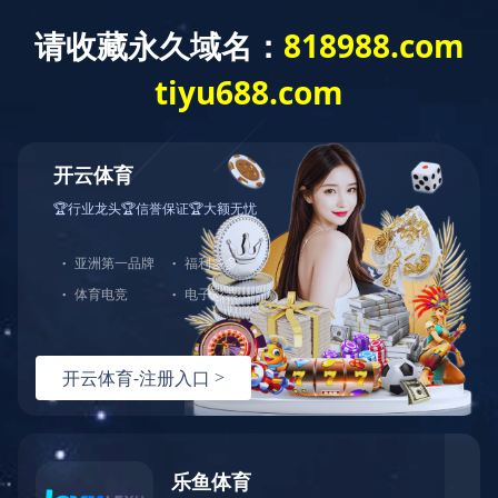
公司简介
ABOUT US
首页
> 公司简介 > 公司简介
九游官方端入口-九游（中国） ，自公司成立之日起，我们就一
直遵循“为客户创造价值”的原则，凭借多年的管理经验，通过不断强
化员工技能水平和加工设备的更新换代，及时优化工艺降低成本，
及时为客户提供所需的产品及服务，大限度的满足客户的不同需
求。公司拥有60多名专业技工，其中经验超过10年的技师就有20人
之多，设计制图工程师5人，无论是产品质量，还是售后服务均居同
行业优良位置，目前公司年产值过千万。九游官方端入口-九游（中