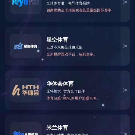
国） 全体员工秉承着“高素质、严管理、高质量、优效率”的经营理
念，竭诚为各大公司提供高精密的零部件! 与各业界朋友携手共盟，
同创辉煌! 九游官方端入口-九游（中国） 是专业提供精密零部件加
工业务的民营企业，前身为航天二院第五精密机械加工车间，属于
航天内部加工车间。占地2000多平米，公司成立于2003年，注册时
间为2008年。本公司目前涉及业务长期加工批量加工和特殊材料加
工薄壁零件、精密零件等，在合作中不断突破技术难题，如与中电
集团合作，加工壁厚小于0.1毫米，光洁度到0.4的钛合金精密零部
件，与中国科学院合作激光项目中所涉及的精密零件的制造。与上
市公司神州高铁合作大批量生产零件项目等多家知名企业，有着超
过十多年的良好合作关系。
九游官方端入口-九游（中国）
联 系 人 ： 翟经理
联系方式：17796609002
传 真：010-59771752
邮 箱：hukwf@163.com