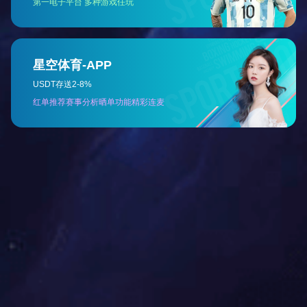
01
机械加工多年
公司拥有60多名专业技工，其中经验超过10年的技师就有
20人之多，设计制图工程师5人，无论是产品质量，还是售
后服务均居同行业优良位置，目前公司年产值过千万。
公司简介
九游官方端入口-九游（中国）
02
价格实惠合理
九游官方端入口-九游（中国） 全体员工秉承着“高素质、严
管理、高质量、优效率”的经营理念，竭诚为各大公司提供