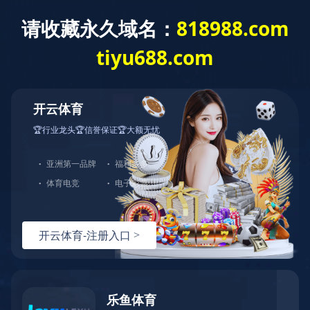
关键词搜索：
设计制造
加工设备
九游官方端入口-九游（中国）
非金属加工
特种加工