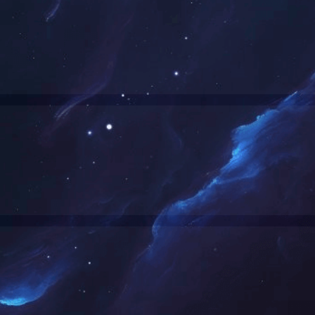
立之日起，我们就一直遵循“为客户创造价值”的原则，凭借多年的管理
降低成本，及时为客户提供所需的产品及服务，大限度的满足客户的不同
人之多，设计制图工程师5人，无论是产品质量，还是售后服务均居同行业
 全体员工秉承着“高素质、严管理、高质量、高效率”的经营理念，竭诚
九游官方端入口-九游（中国） 是专业提供精密零部件加工业务的民营企
地2000多平米，公司成立于2003年，注册时间为2008年。本公司
作中不断突破技术难题，如与中电集团合作，加工壁厚小于0.1毫米，光
精密零件的制造。与上市公司神州高铁合作大批量生产零件项目等多家知