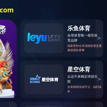
网站首页
九游官方端入口-九游（中国）
咨询电话：
17796609002
新闻中心
九游官方端入口-九游
（中国）
首页
> 新闻中心 > 公司新闻
（中国）
1