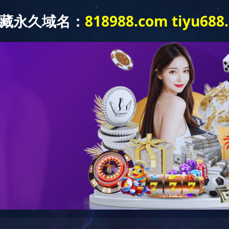
的服务。
产品展示
公司环境
特种加工
环境
公司环境