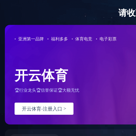
您好，欢迎来到九游官方端入口-九游（中国） 官网！
科技创新力稳健,生产效率
以诚信对客户，竭诚为客户提供好的产品和与品质
网站首页
公司简介
公司
产品展示
PRODUCT
设计制造